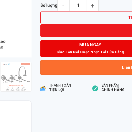
Tai nghe Poly EncorePro 540 số lượng
Số lượng
T
MUA NGAY
Giao Tận Nơi Hoặc Nhận Tại Cửa Hàng
Liên 
THANH TOÁN
SẢN PHẨM
TIỆN LỢI
CHÍNH HÃNG