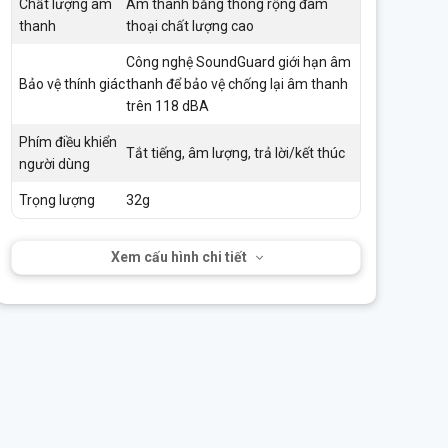
Chất lượng âm
Âm thanh băng thông rộng đàm
thanh
thoại chất lượng cao
Công nghệ SoundGuard giới hạn âm
Bảo vệ thính giác
thanh để bảo vệ chống lại âm thanh
trên 118 dBA
Phím điều khiển
Tắt tiếng, âm lượng, trả lời/kết thúc
người dùng
Trọng lượng
32g
Xem cấu hình chi tiết