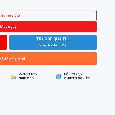
hêm vào giỏ
Mua ngay
TRẢ GÓP QUA THẺ
Visa, Master, JCB
hệ để có giá tốt
VẬN CHUYỂN
HỖ TRỢ 24/7
SHIP COD
CHUYÊN NGHIỆP