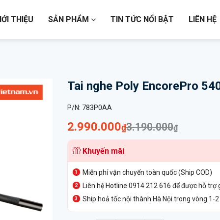
IỚI THIỆU
SẢN PHẨM
TIN TỨC NỔI BẬT
LIÊN HỆ
Tai nghe Poly EncorePro 54
P/N:
783P0AA
Giá
Giá
2.990.000
3.190.000
₫
₫
gốc
hiện
Khuyến mãi
là:
tại
3.190.000₫.
là:
Miễn phí vận chuyển toàn quốc (Ship COD)
2.990.000₫.
Liên hệ Hotline 0914 212 616 để được hỗ trợ 
Ship hoả tốc nội thành Hà Nội trong vòng 1-2