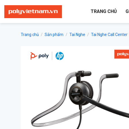
Bỏ
qua
TRANG CHỦ
G
nội
dung
Trang chủ
/
Sản phẩm
/
Tai Nghe
/
Tai Nghe Call Center