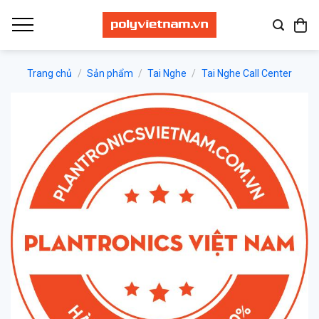
Bỏ
qua
nội
dung
Trang chủ
/
Sản phẩm
/
Tai Nghe
/
Tai Nghe Call Center