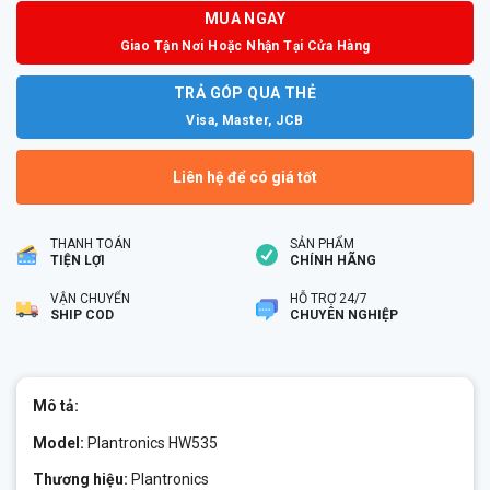
MUA NGAY
Giao Tận Nơi Hoặc Nhận Tại Cửa Hàng
TRẢ GÓP QUA THẺ
Visa, Master, JCB
Liên hệ để có giá tốt
THANH TOÁN
SẢN PHẨM
TIỆN LỢI
CHÍNH HÃNG
VẬN CHUYỂN
HỖ TRỢ 24/7
SHIP COD
CHUYÊN NGHIỆP
Mô tả:
Model:
Plantronics HW535
Thương hiệu:
Plantronics