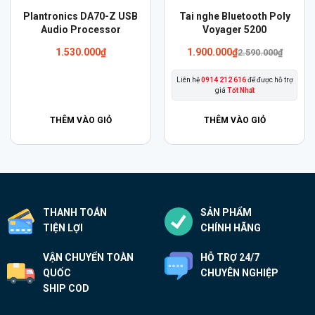
Sản
Plantronics DA70-Z USB
Tai nghe Bluetooth Poly
Audio Processor
phẩm
Voyager 5200
này
1.530.000
₫
1.900.000
₫
2.590.000
₫
có
Liên hệ
0914 212 616
để được hỗ trợ
nhiều
giá
Tốt Nhất
biến
thể.
THÊM VÀO GIỎ
THÊM VÀO GIỎ
Các
tùy
chọn
có
thể
THANH TOÁN
SẢN PHẨM
được
TIỆN LỢI
CHÍNH HÃNG
chọn
VẬN CHUYỂN TOÀN
HỖ TRỢ 24/7
trên
QUỐC
CHUYÊN NGHIỆP
trang
SHIP COD
sản
phẩm