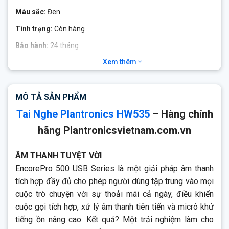
Màu sắc:
Đen
Tình trạng:
Còn hàng
Bảo hành:
24 tháng
Xem thêm
Plantronics HW535
USB được thiết kế cho các trung tâm
cuộc gọi nặng yêu cầu giải pháp tai nghe USB VoIP. Âm thanh
băng rộng cũng cung cấp âm thanh giọng nói tự nhiên của
MÔ TẢ SẢN PHẨM
con người bên cạnh công nghệ khử tiếng ồn để lọc mũi nền
cho người gọi ở phía bên kia.
Tai Nghe Plantronics HW535
– Hàng chính
hãng Plantronicsvietnam.com.vn
ÂM THANH TUYỆT VỜI
EncorePro 500 USB Series là một giải pháp âm thanh
tích hợp đầy đủ cho phép người dùng tập trung vào mọi
cuộc trò chuyện với sự thoải mái cả ngày, điều khiển
cuộc gọi tích hợp, xử lý âm thanh tiên tiến và micrô khử
tiếng ồn nâng cao. Kết quả? Một trải nghiệm làm cho