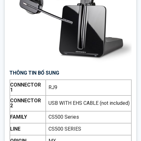
THÔNG TIN BỔ SUNG
CONNECTOR
RJ9
1
CONNECTOR
USB WITH EHS CABLE (not included)
2
FAMILY
CS500 Series
LINE
CS500 SERIES
ORIGIN
MX