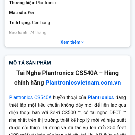
Thương hiệu:
Plantronics
Màu sắc:
Đen
Tình trạng:
Còn hàng
Bảo hành:
24 tháng
Xem thêm
Plantronics CS540A
là tai nghe DECT ™ siêu nhẹ với phạm vi
không dây 120 mét, lý tưởng để làm việc trong môi trường bàn
nóng bận rộn và có khả năng kết nối tối đa bốn tai nghe trong
MÔ TẢ SẢN PHẨM
một cuộc gọi.
Tai Nghe Plantronics CS540A – Hàng
chính hãng
Plantronicsvietnam.com.vn
Plantronics CS540A
huyền thoại của
Plantronics
đang
thiết lập một tiêu chuẩn không dây mới để liên lạc qua
điện thoại bàn với Sê-ri CS500 ™, có tai nghe DECT ™
nhẹ nhất trên thị trường, thiết kế hợp lý mới và hiệu suất
được cải thiện. Di động và đa tác vụ lên đến 350 feet
(100 mét) từ bàn của bạn với câu trả lời, kết thúc và tắt