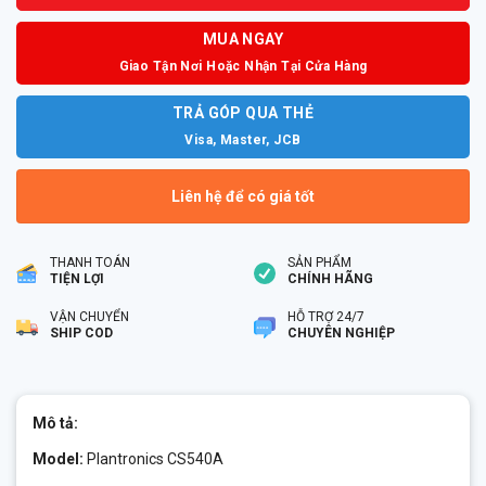
MUA NGAY
Giao Tận Nơi Hoặc Nhận Tại Cửa Hàng
TRẢ GÓP QUA THẺ
Visa, Master, JCB
Liên hệ để có giá tốt
THANH TOÁN
SẢN PHẨM
TIỆN LỢI
CHÍNH HÃNG
VẬN CHUYỂN
HỖ TRỢ 24/7
SHIP COD
CHUYÊN NGHIỆP
Mô tả:
Model:
Plantronics CS540A