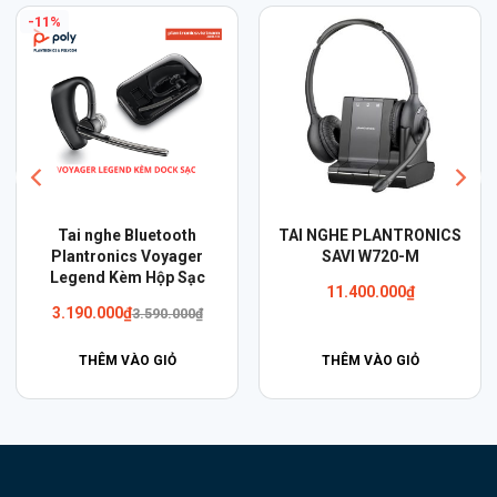
-11%
Tai nghe Bluetooth
TAI NGHE PLANTRONICS
Plantronics Voyager
SAVI W720-M
Legend Kèm Hộp Sạc
11.400.000
₫
Giá
Giá
3.190.000
₫
3.590.000
₫
gốc
hiện
là:
tại
THÊM VÀO GIỎ
THÊM VÀO GIỎ
3.590.000₫.
là:
3.190.000₫.