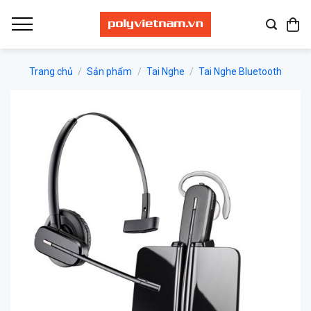
Bỏ
qua
nội
dung
Trang chủ
/
Sản phẩm
/
Tai Nghe
/
Tai Nghe Bluetooth