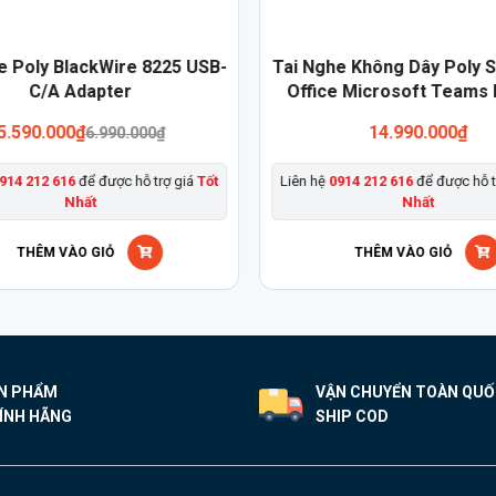
e Poly BlackWire 8225 USB-
Tai Nghe Không Dây Poly S
C/A Adapter
Office Microsoft Teams
5.590.000
₫
14.990.000
₫
6.990.000
₫
914 212 616
để được hỗ trợ giá
Tốt
Liên hệ
0914 212 616
để được hỗ t
Nhất
Nhất
THÊM VÀO GIỎ
THÊM VÀO GIỎ
N PHẨM
VẬN CHUYỂN TOÀN QU
ÍNH HÃNG
SHIP COD