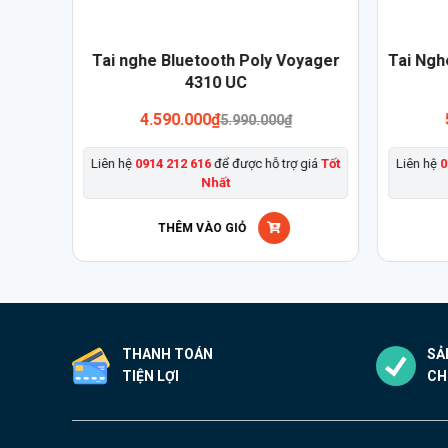
Sản
Sản
yager
Tai nghe Bluetooth Poly Voyager
Tai Ngh
phẩm
phẩm
4310 UC
này
này
4.590.000
₫
5.990.000
₫
có
có
nhiều
nhiều
giá
Tốt
Liên hệ
0914 212 616
để được hỗ trợ giá
Tốt
Liên hệ
0
biến
biến
Nhất
thể.
thể.
Các
Các
THÊM VÀO GIỎ
tùy
tùy
chọn
chọn
có
có
thể
thể
được
được
THANH TOÁN
SẢ
TIỆN LỢI
CH
chọn
chọn
trên
trên
trang
trang