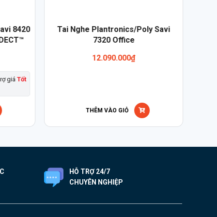
avi 8420
Tai Nghe Plantronics/Poly Savi
Tai
 DECT™
7320 Office
12.090.000
₫
rợ giá
Tốt
THÊM VÀO GIỎ
ỐC
HỖ TRỢ 24/7
CHUYÊN NGHIỆP