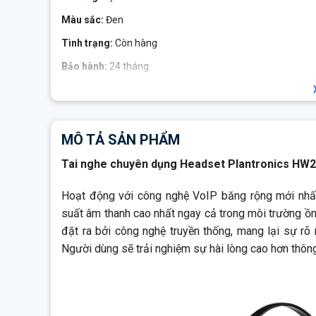
Màu sắc:
Đen
Tình trạng:
Còn hàng
Bảo hành:
24 tháng
Hoạt động với công nghệ VoIP băng rộng mới nhất, tai n
cao nhất ngay cả trong môi trường ồn ào. SupraPlus W
truyền thống, mang lại sự rõ ràng trong lời nói và độ tr
MÔ TẢ SẢN PHẨM
lòng cao hơn thông qua sự thông minh nâng cao và giảm th
Tai nghe chuyên dụng Headset Plantronics HW
Hoạt động với công nghệ VoIP băng rộng mới nhất
suất âm thanh cao nhất ngay cả trong môi trường ồ
đặt ra bởi công nghệ truyền thống, mang lại sự rõ 
Người dùng sẽ trải nghiệm sự hài lòng cao hơn thông