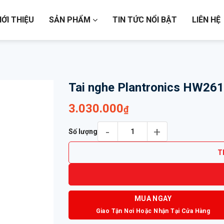
IỚI THIỆU
SẢN PHẨM
TIN TỨC NỔI BẬT
LIÊN HỆ
Tai nghe Plantronics HW261
3.030.000
₫
Tai nghe Plantronics HW261 số lượng
Số lượng
T
MUA NGAY
Giao Tận Nơi Hoặc Nhận Tại Cửa Hàng