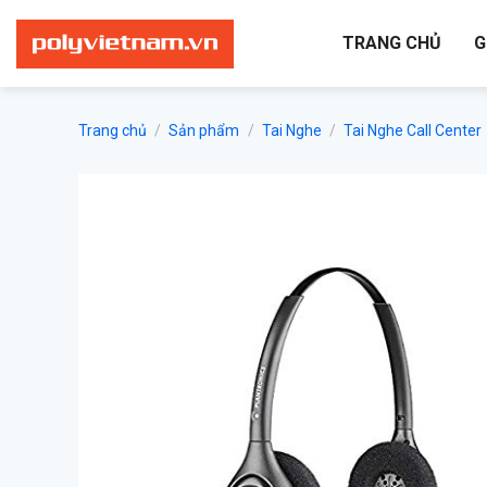
Bỏ
qua
TRANG CHỦ
G
nội
dung
Trang chủ
/
Sản phẩm
/
Tai Nghe
/
Tai Nghe Call Center