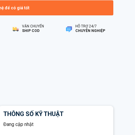
hệ để có giá tốt
VẬN CHUYỂN
HỖ TRỢ 24/7
SHIP COD
CHUYÊN NGHIỆP
THÔNG SỐ KỸ THUẬT
Đang cập nhật