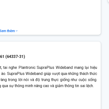
Xem thêm
ghe Plantronic SupraPlus Wideband mang lại hiệu suất âm thanh
ideband giúp vượt qua những thách thức đặt ra bởi công nghệ
ung thực giống như cuộc sống. Người dùng sẽ trải nghiệm sự hài
ông tin sai lệch.
261
(64337-31)
, tai nghe Plantronic SupraPlus Wideband mang lại hiệu
n ào. SupraPlus Wideband giúp vượt qua những thách thức
ràng trong lời nói và độ trung thực giống như cuộc sống.
 qua sự thông minh nâng cao và giảm thông tin sai lệch.