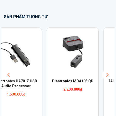
SẢN PHẨM TƯƠNG TỰ
TAI NGHE PLANTRONICS
Tai nghe Plantronics Savi
SAVI W710/A
W710-M
10.840.000
₫
10.840.000
₫