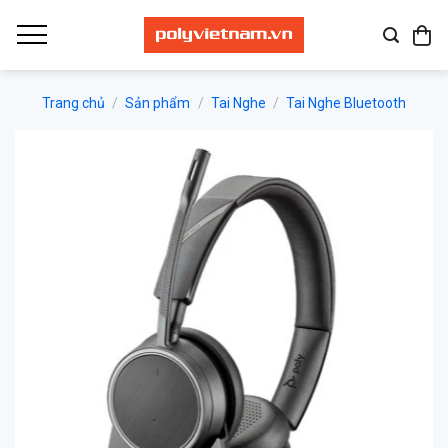
Bỏ
qua
nội
dung
Trang chủ
/
Sản phẩm
/
Tai Nghe
/
Tai Nghe Bluetooth