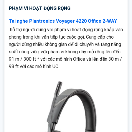
Thiết kế hiện đại
PHẠM VI HOẠT ĐỘNG RỘNG
Giọng nói rõ ràng
Chỉ báo cuộc gọi
Tai nghe Plantronics Voyager 4220 Office 2-WAY
Amazon Alexa and Tile
hỗ trợ người dùng với phạm vi hoạt động rộng khắp văn
phòng trong khi vẫn tiếp tục cuộc gọi. Cung cấp cho
Tăng năng suất cho nhân viên văn phòng với tai nghe không
người dùng nhiều không gian để di chuyển và tăng năng
dây Voyager 4200 Office và UC Series Bluetooth®. Kết nối
suất công việc, với phạm vi không dây mở rộng lên đến
với điện thoại bàn, điện thoại thông minh hoặc máy tính cá
nhân. Âm thanh nổi bật, thoải mái hoạt động trong không gian
91 m / 300 ft * với các mô hình Office và lên đến 30 m /
rộng
98 ft với các mô hình UC.