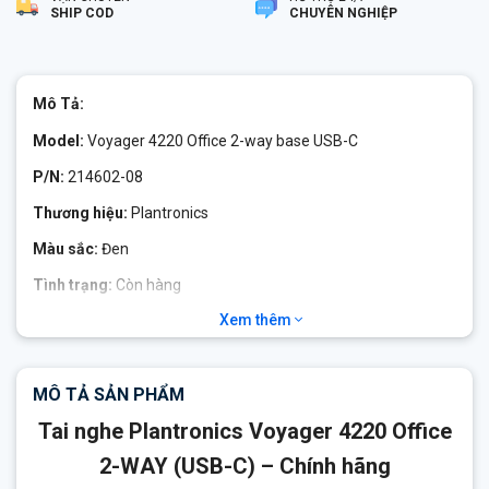
SHIP COD
CHUYÊN NGHIỆP
Mô Tả:
Model:
Voyager 4220 Office 2-way base USB-C
P/N:
214602-08
Thương hiệu:
Plantronics
Màu sắc:
Đen
Tình trạng:
Còn hàng
Xem thêm
Voyager 4220 Office
Loại bỏ tiếng ồn cao
Micro linh hoạt
MÔ TẢ SẢN PHẨM
Cảnh báo bằng giọng nói
Tai nghe Plantronics Voyager 4220 Office
Tùy chọn kết nối
2-WAY (USB-C) – Chính hãng