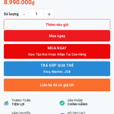
8.990.000
₫
Tai nghe Plantronics Voyager 4220 Office 2-WAY (USB-C) số l
Số lượng
Thêm vào giỏ
Mua ngay
MUA NGAY
Giao Tận Nơi Hoặc Nhận Tại Cửa Hàng
TRẢ GÓP QUA THẺ
Visa, Master, JCB
Liên hệ để có giá tốt
THANH TOÁN
SẢN PHẨM
TIỆN LỢI
CHÍNH HÃNG
VẬN CHUYỂN
HỖ TRỢ 24/7