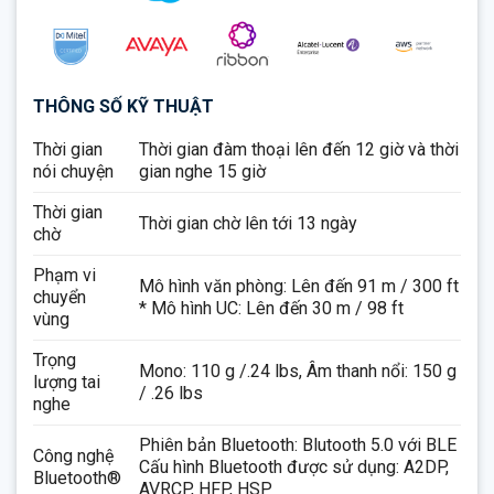
THÔNG SỐ KỸ THUẬT
Thời gian
Thời gian đàm thoại lên đến 12 giờ và thời
nói chuyện
gian nghe 15 giờ
Thời gian
Thời gian chờ lên tới 13 ngày
chờ
Phạm vi
Mô hình văn phòng: Lên đến 91 m / 300 ft
chuyển
* Mô hình UC: Lên đến 30 m / 98 ft
vùng
Trọng
Mono: 110 g /.24 lbs, Âm thanh nổi: 150 g
lượng tai
/ .26 lbs
nghe
Phiên bản Bluetooth: Blutooth 5.0 với BLE
Công nghệ
Cấu hình Bluetooth được sử dụng: A2DP,
Bluetooth®
AVRCP, HFP, HSP