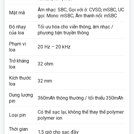
Âm nhạc: SBC, Gọi với ô: CVSD, mSBC, UC
Mật mã
gọi: Mono: mSBC; Âm thanh nổi: mSBC
Độ nhạy
Tối ưu hóa cho viễn thông, âm nhạc /
của loa
phương tiện truyền thông
Phạm vi
20 Hz – 20 kHz
loa
Trở kháng
32 ohm
loa
Kích thước
32 mm
loa
Dung lượng
360mAh thông thường / tối thiểu 350mAh
pin
Có thể sạc lại, không thể thay thế polymer
Loại pin
polymer ion
Thời gian
1,5 giờ cho sạc đầy