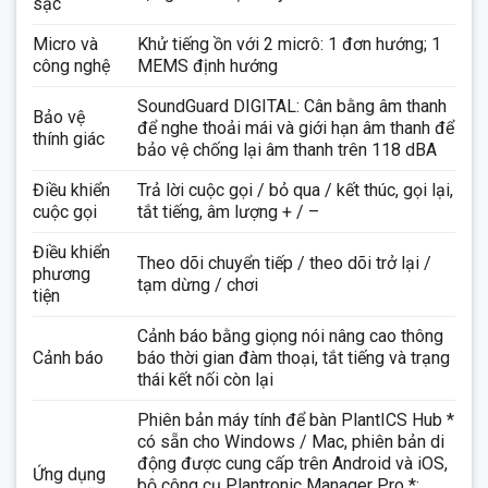
sạc
Micro và
Khử tiếng ồn với 2 micrô: 1 đơn hướng; 1
công nghệ
MEMS định hướng
SoundGuard DIGITAL: Cân bằng âm thanh
Bảo vệ
để nghe thoải mái và giới hạn âm thanh để
thính giác
bảo vệ chống lại âm thanh trên 118 dBA
Điều khiển
Trả lời cuộc gọi / bỏ qua / kết thúc, gọi lại,
cuộc gọi
tắt tiếng, âm lượng + / –
Điều khiển
Theo dõi chuyển tiếp / theo dõi trở lại /
phương
tạm dừng / chơi
tiện
Cảnh báo bằng giọng nói nâng cao thông
Cảnh báo
báo thời gian đàm thoại, tắt tiếng và trạng
thái kết nối còn lại
Phiên bản máy tính để bàn PlantICS Hub *
có sẵn cho Windows / Mac, phiên bản di
động được cung cấp trên Android và iOS,
Ứng dụng
bộ công cụ Plantronic Manager Pro *: