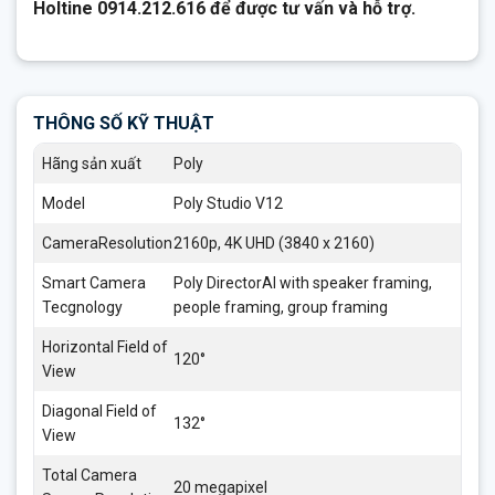
Holtine 0914.212.616 để được tư vấn và hỗ trợ.
THÔNG SỐ KỸ THUẬT
Hãng sản xuất
Poly
Model
Poly Studio V12
CameraResolution
2160p, 4K UHD (3840 x 2160)
Smart Camera
Poly DirectorAI with speaker framing,
Tecgnology
people framing, group framing
Horizontal Field of
120°
View
Diagonal Field of
132°
View
Total Camera
20 megapixel