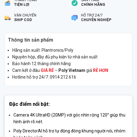
THANH TOÁN
SẢN PHẨM
TIỆN LỢI
CHÍNH HÃNG
VẬN CHUYỂN
HỖ TRỢ 24/7
SHIP COD
CHUYÊN NGHIỆP
Thông tin sản phẩm
Hãng sản xuất: Plantronics/Poly
Nguyên hộp, đầy đủ phụ kiện từ nhà sản xuất
Bảo hành 12 tháng chính hãng
Cam kết ở đâu
GIÁ RẺ
–
Poly Vietnam
giá
RẺ HƠN
Hotline hỗ trợ 24/7: 0914 212 616
Đặc điểm nổi bật:
Camera 4K UltraHD (20MP) với góc nhìn rộng 120° giúp thu
hình ảnh rõ nét.
Poly DirectorAI hỗ trợ tự động đóng khung người nói, nhóm