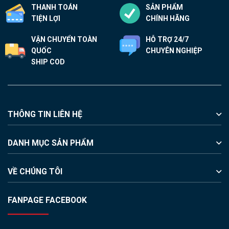
thể
THANH TOÁN
SẢN PHẨM
được
TIỆN LỢI
CHÍNH HÃNG
chọn
VẬN CHUYỂN TOÀN
HỖ TRỢ 24/7
trên
QUỐC
CHUYÊN NGHIỆP
trang
SHIP COD
sản
phẩm
THÔNG TIN LIÊN HỆ
DANH MỤC SẢN PHẨM
VỀ CHÚNG TÔI
FANPAGE FACEBOOK