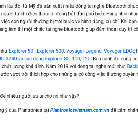
nh lâu đời từ Mỹ đã sản xuất nhiều dòng tai nghe Bluetooth phục
 người từ khi điện thoại di động bắt đầu phổ biến. Hãng nhìn nhậ
 việc con người thường bị trói buộc về hành động, cử chỉ. Khi bạn
ng làm thì một chiếc tai nghe bluetooth giúp đàm thoại duy trì c
 như
Explorer 50 , Explorer 500, Voyager Legend, Voyager EDGE
h
00, 3240 và các dòng Explorer 80, 110, 120
. Bên cạnh đó cũng c
ó chất lượng khá đỉnh, Năm 2019 với dòng tai nghe mới như:
Backb
ước vượt trội thích hợp cho những ai có công việc thường xuyên 
để nhiều người ưu ái cho nó như vậy?
g ý của Plantronics tại
Plantronicsvietnam.com.vn
để cảm nhận