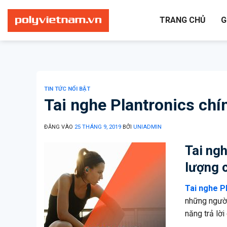
Bỏ
qua
TRANG CHỦ
G
nội
dung
TIN TỨC NỔI BẬT
Tai nghe Plantronics chí
ĐĂNG VÀO
25 THÁNG 9, 2019
BỞI
UNIADMIN
Tai ng
lượng 
Tai nghe P
những người 
năng trả lời