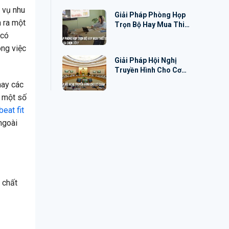
 vụ nhu
Giải Pháp Phòng Họp
n ra một
Trọn Bộ Hay Mua Thiết
Bị Riêng: Đâu Là Lựa
 có
Chọn Tốt?
ông việc
Giải Pháp Hội Nghị
Truyền Hình Cho Cơ
Quan Nhà Nước
ay các
ó một số
eat fit
ngoài
 chất