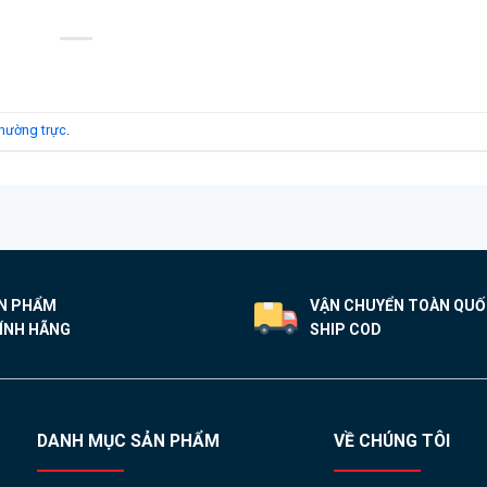
 thường trực
.
N PHẨM
VẬN CHUYỂN TOÀN QU
ÍNH HÃNG
SHIP COD
DANH MỤC SẢN PHẨM
VỀ CHÚNG TÔI