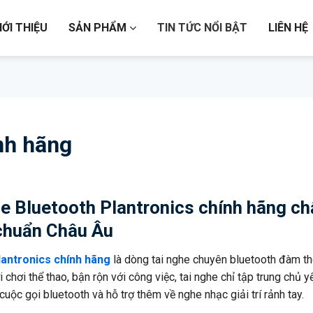
IỚI THIỆU
SẢN PHẨM
TIN TỨC NỔI BẬT
LIÊN HỆ
nh hãng
he Bluetooth Plantronics chính hãng ch
chuẩn Châu Âu
lantronics chính hãng
là dòng tai nghe chuyên bluetooth đàm th
chơi thể thao, bận rộn với công việc, tai nghe chỉ tập trung chủ 
 cuộc gọi bluetooth và hỗ trợ thêm về nghe nhạc giải trí rảnh tay.