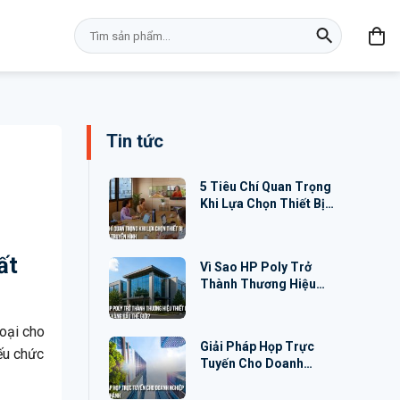
Tìm
kiếm:
Tin tức
5 Tiêu Chí Quan Trọng
Khi Lựa Chọn Thiết Bị
Hội Nghị Truyền Hình
ất
Vì Sao HP Poly Trở
Thành Thương Hiệu
Thiết Bị Hội Nghị Hàng
Đầu Thế Giới?
oại cho
Giải Pháp Họp Trực
yếu chức
Tuyến Cho Doanh
Nghiệp Đa Chi Nhánh