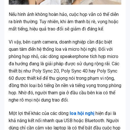
Nếu hình ảnh không hoàn hảo, cuộc họp vẫn có thể diễn
ra bình thường. Tuy nhiên, khi âm thanh bị rè, vọng hoặc
mất tiếng, hiệu quả trao đổi sẽ giảm đi đáng kể.
Vì vậy, bên cạnh camera, doanh nghiệp cần đặc biệt
quan tâm đến hệ thống loa và micro hội nghị. Đối với
phòng họp nhỏ, các dòng speakerphone tích hợp micro
đa hướng đang là giải pháp được sử dụng rộng rãi. Các
thiết bị như Poly Sync 20, Poly Sync 40 hay Poly Sync
60 được thiết kế để thu giọng nói trong phạm vi rộng,
đồng thời loại bỏ tiếng ồn nền và tiếng vọng trong phòng
họp. Nhờ đó, người tham gia ở đầu cầu bên kia có thể
nghe rõ mọi nội dung trao đổi.
Một lợi thế khác của các dòng
loa hội nghị
hiện đại là
khả năng kết nối nhanh qua USB hoặc Bluetooth. Người
dùng chỉ cần cắm vào laptop là có thể bắt đầu cuộc họp