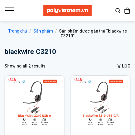
Bỏ
qua
nội
dung
Trang chủ
/
Sản phẩm
/
Sản phẩm được gắn thẻ “blackwire
C3210”
blackwire C3210
Showing all 2 results
LỌC
-34%
-34%