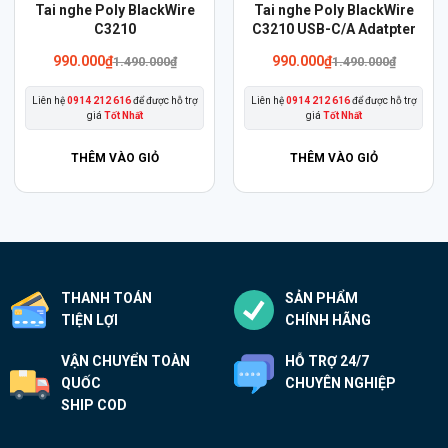
Sản
Tai nghe Poly BlackWire
Tai nghe Poly BlackWire
phẩm
C3210
C3210 USB-C/A Adatpter
này
Giá
Giá
990.000
₫
990.000
₫
1.490.000
₫
1.490.000
₫
gốc
hiện
có
là:
tại
Liên hệ
0914 212 616
để được hỗ trợ
Liên hệ
0914 212 616
để được hỗ trợ
nhiều
1.490.000₫.
là:
giá
Tốt Nhất
giá
Tốt Nhất
990.000₫.
biến
thể.
THÊM VÀO GIỎ
THÊM VÀO GIỎ
Các
tùy
chọn
có
thể
THANH TOÁN
SẢN PHẨM
được
TIỆN LỢI
CHÍNH HÃNG
chọn
trên
VẬN CHUYỂN TOÀN
HỖ TRỢ 24/7
trang
QUỐC
CHUYÊN NGHIỆP
sản
SHIP COD
phẩm