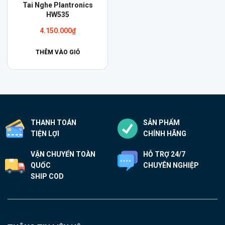
Tai Nghe Plantronics
HW535
4.150.000
₫
THÊM VÀO GIỎ
THANH TOÁN
SẢN PHẨM
TIỆN LỢI
CHÍNH HÃNG
VẬN CHUYỂN TOÀN
HỖ TRỢ 24/7
QUỐC
CHUYÊN NGHIỆP
SHIP COD