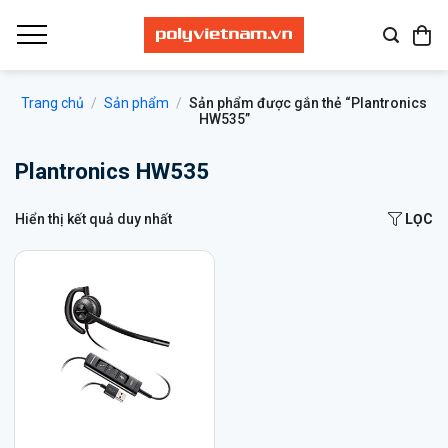
Bỏ
qua
nội
dung
Trang chủ
/
Sản phẩm
/
Sản phẩm được gắn thẻ “Plantronics
HW535”
Plantronics HW535
Hiển thị kết quả duy nhất
LỌC