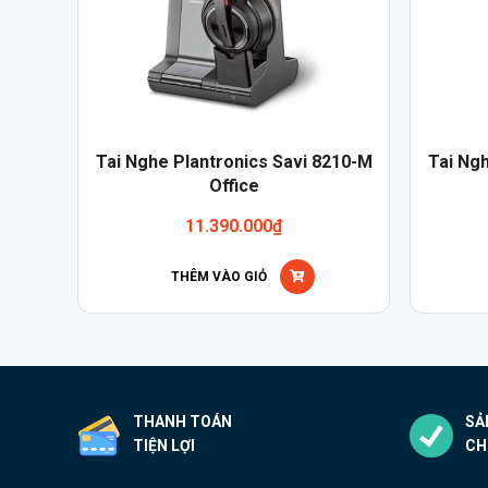
Tai Nghe Plantronics Savi 8210-M
Tai Ng
Office
11.390.000
₫
THÊM VÀO GIỎ
THANH TOÁN
SẢ
TIỆN LỢI
CH