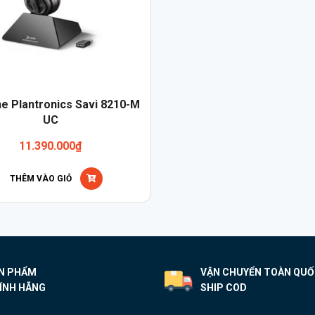
he Plantronics Savi 8210-M
UC
11.390.000
₫
THÊM VÀO GIỎ
N PHẨM
VẬN CHUYỂN TOÀN QU
ÍNH HÃNG
SHIP COD