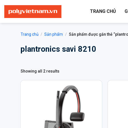
Bỏ
qua
TRANG CHỦ
G
nội
dung
Trang chủ
/
Sản phẩm
/
Sản phẩm được gắn thẻ “plantro
plantronics savi 8210
Showing all 2 results