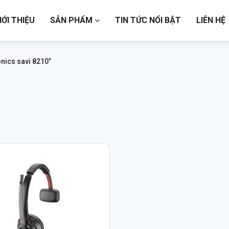
IỚI THIỆU
SẢN PHẨM
TIN TỨC NỔI BẬT
LIÊN HỆ
nics savi 8210”