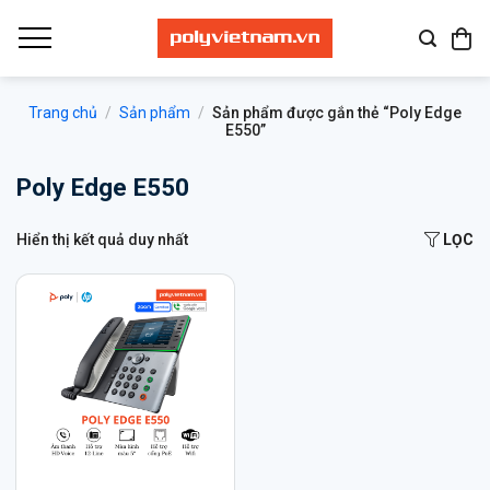
Bỏ
qua
nội
dung
Trang chủ
/
Sản phẩm
/
Sản phẩm được gắn thẻ “Poly Edge
E550”
Poly Edge E550
Hiển thị kết quả duy nhất
LỌC