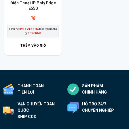
Điện Thoại IP Poly Edge
E550
1
₫
Liên hệ
0914 212 616
để được hỗ trợ
giá
Tốt Nhất
THÊM VÀO GIỎ
THANH TOÁN
SẢN PHẨM
TIỆN LỢI
CHÍNH HÃNG
VẬN CHUYỂN TOÀN
HỖ TRỢ 24/7
QUỐC
CHUYÊN NGHIỆP
SHIP COD