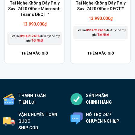
Tai Nghe Không Dây Poly
Tai Nghe Không Dây Poly
Savi 7420 Office Microsoft
Savi 7420 Office DECT™
Teams DECT™
13.990.000
₫
13.990.000
₫
Liên hệ
0914 212 616
để được hỗ trợ
giá
Tốt Nhất
Liên hệ
0914 212 616
để được hỗ trợ
giá
Tốt Nhất
THÊM VÀO GIỎ
THÊM VÀO GIỎ
THANH TOÁN
SẢN PHẨM
TIỆN LỢI
CHÍNH HÃNG
VẬN CHUYỂN TOÀN
HỖ TRỢ 24/7
QUỐC
CHUYÊN NGHIỆP
SHIP COD