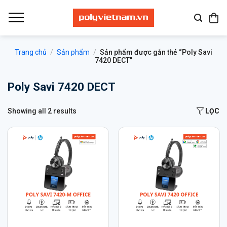
Bỏ
qua
nội
dung
Trang chủ
/
Sản phẩm
/
Sản phẩm được gắn thẻ “Poly Savi
7420 DECT”
Poly Savi 7420 DECT
Showing all 2 results
LỌC