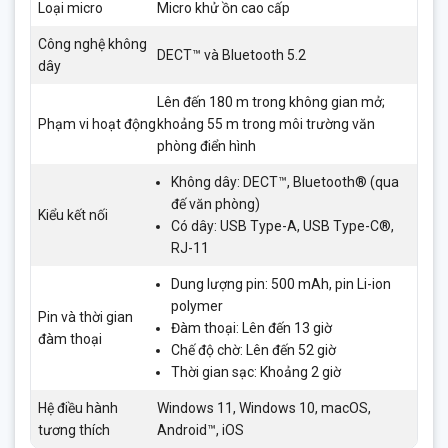
Loại micro
Micro khử ồn cao cấp
Công nghệ không
DECT™ và Bluetooth 5.2
dây
Lên đến 180 m trong không gian mở;
Phạm vi hoạt động
khoảng 55 m trong môi trường văn
phòng điển hình
Không dây: DECT™, Bluetooth® (qua
đế văn phòng)
Kiểu kết nối
Có dây: USB Type-A, USB Type-C®,
RJ-11
Dung lượng pin: 500 mAh, pin Li-ion
polymer
Pin và thời gian
Đàm thoại: Lên đến 13 giờ
đàm thoại
Chế độ chờ: Lên đến 52 giờ
Thời gian sạc: Khoảng 2 giờ
Hệ điều hành
Windows 11, Windows 10, macOS,
tương thích
Android™, iOS