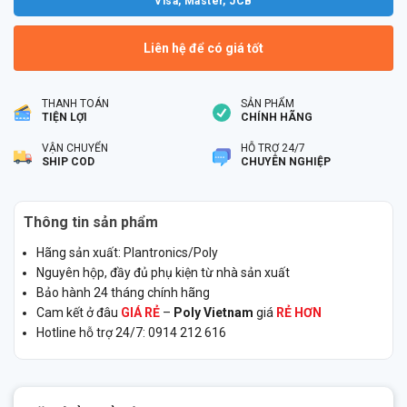
Visa, Master, JCB
Liên hệ để có giá tốt
THANH TOÁN
SẢN PHẨM
TIỆN LỢI
CHÍNH HÃNG
VẬN CHUYỂN
HỖ TRỢ 24/7
SHIP COD
CHUYÊN NGHIỆP
Thông tin sản phẩm
Hãng sản xuất: Plantronics/Poly
Nguyên hộp, đầy đủ phụ kiện từ nhà sản xuất
Bảo hành 24 tháng chính hãng
Cam kết ở đâu
GIÁ RẺ
–
Poly Vietnam
giá
RẺ HƠN
Hotline hỗ trợ 24/7: 0914 212 616