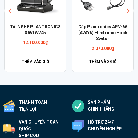
TAI NGHE PLANTRONICS
Cáp Plantronics APV-66
SAVI W745
(AVAYA) Electronic Hook
Switch
12.100.000
₫
2.070.000
₫
THÊM VÀO GIỎ
THÊM VÀO GIỎ
THANH TOÁN
SẢN PHẨM
TIỆN LỢI
CHÍNH HÃNG
VẬN CHUYỂN TOÀN
HỖ TRỢ 24/7
QUỐC
CHUYÊN NGHIỆP
SHIP COD