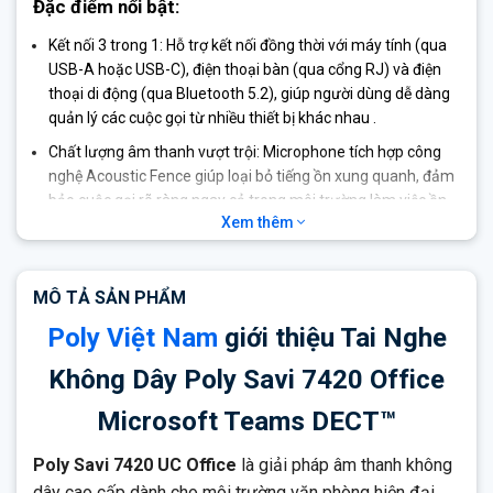
Đặc điểm nổi bật:
Kết nối 3 trong 1: Hỗ trợ kết nối đồng thời với máy tính (qua
USB-A hoặc USB-C), điện thoại bàn (qua cổng RJ) và điện
thoại di động (qua Bluetooth 5.2), giúp người dùng dễ dàng
quản lý các cuộc gọi từ nhiều thiết bị khác nhau .
Chất lượng âm thanh vượt trội: Microphone tích hợp công
nghệ Acoustic Fence giúp loại bỏ tiếng ồn xung quanh, đảm
bảo cuộc gọi rõ ràng ngay cả trong môi trường làm việc ồn
Xem thêm
ào .
Bảo mật cao: Được chứng nhận DECT™ Security Step C với
mã hóa AES 256-bit và xác thực AES 128-bit, đảm bảo an
MÔ TẢ SẢN PHẨM
toàn cho các cuộc trò chuyện quan trọng .
Poly Việt Nam
giới thiệu Tai Nghe
Khả năng hội nghị: Cho phép kết nối lên đến 4 tai nghe vào
cùng một đế, thuận tiện cho việc đào tạo hoặc họp nhóm .
Không Dây Poly Savi 7420 Office
Chứng nhận Microsoft Teams: Phiên bản được chứng nhận
Microsoft Teams DECT™
cho Microsoft Teams có nút chuyên dụng trên đế, giúp truy
cập nhanh vào ứng dụng và tối ưu hóa trải nghiệm người
Poly Savi 7420 UC Office
là giải pháp âm thanh không
dùng .
dây cao cấp dành cho môi trường văn phòng hiện đại,