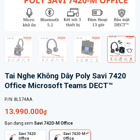
Tai Nghe Không Dây Poly Savi 7420
Office Microsoft Teams DECT™
P/N:
8L574AA
13.990.000
₫
Bạn đang xem
Savi 7420-M Office
Savi 7420
Savi 7420-M
Office
Office