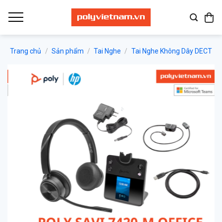
Bỏ
qua
nội
dung
Trang chủ
/
Sản phẩm
/
Tai Nghe
/
Tai Nghe Không Dây DECT