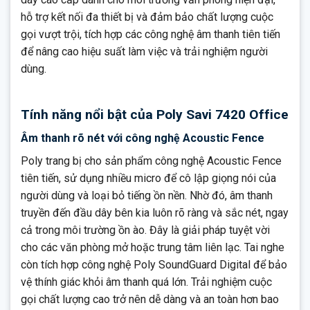
Quản lý từ xa: Hỗ trợ quản lý thiết bị từ xa, bao gồm cập nhật
hỗ trợ kết nối đa thiết bị và đảm bảo chất lượng cuộc
firmware và cài đặt bảo mật, giúp bộ phận IT dễ dàng kiểm
gọi vượt trội, tích hợp các công nghệ âm thanh tiên tiến
soát và bảo trì thiết bị.
để nâng cao hiệu suất làm việc và trải nghiệm người
dùng.
Tính năng nổi bật của Poly Savi 7420 Office
Âm thanh rõ nét với công nghệ Acoustic Fence
Poly trang bị cho sản phẩm công nghệ Acoustic Fence
tiên tiến, sử dụng nhiều micro để cô lập giọng nói của
người dùng và loại bỏ tiếng ồn nền. Nhờ đó, âm thanh
truyền đến đầu dây bên kia luôn rõ ràng và sắc nét, ngay
cả trong môi trường ồn ào. Đây là giải pháp tuyệt vời
cho các văn phòng mở hoặc trung tâm liên lạc. Tai nghe
còn tích hợp công nghệ Poly SoundGuard Digital để bảo
vệ thính giác khỏi âm thanh quá lớn. Trải nghiệm cuộc
gọi chất lượng cao trở nên dễ dàng và an toàn hơn bao