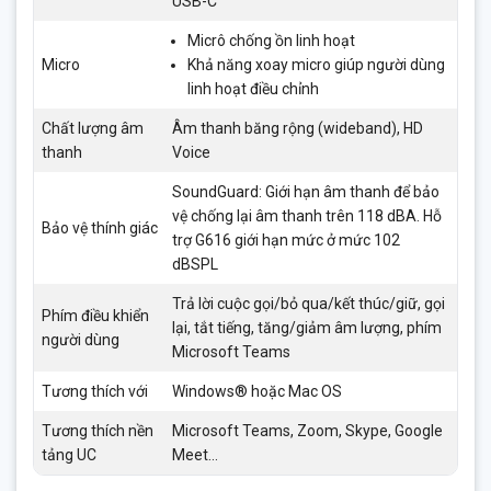
USB-C
Micrô chống ồn linh hoạt
Micro
Khả năng xoay micro giúp người dùng
linh hoạt điều chỉnh
Chất lượng âm
Âm thanh băng rộng (wideband), HD
thanh
Voice
SoundGuard: Giới hạn âm thanh để bảo
vệ chống lại âm thanh trên 118 dBA. Hỗ
Bảo vệ thính giác
trợ G616 giới hạn mức ở mức 102
dBSPL
Trả lời cuộc gọi/bỏ qua/kết thúc/giữ, gọi
Phím điều khiển
lại, tắt tiếng, tăng/giảm âm lượng, phím
người dùng
Microsoft Teams
Tương thích với
Windows® hoặc Mac OS
Tương thích nền
Microsoft Teams, Zoom, Skype, Google
tảng UC
Meet…