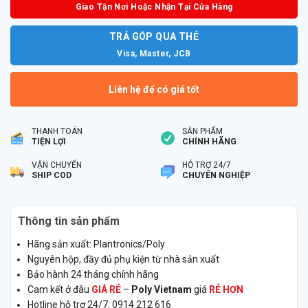
Giao Tận Nơi Hoặc Nhận Tại Cửa Hàng
TRẢ GÓP QUA THẺ
Visa, Master, JCB
Liên hệ để có giá tốt
THANH TOÁN
SẢN PHẨM
TIỆN LỢI
CHÍNH HÃNG
VẬN CHUYỂN
HỖ TRỢ 24/7
SHIP COD
CHUYÊN NGHIỆP
Thông tin sản phẩm
Hãng sản xuất: Plantronics/Poly
Nguyên hộp, đầy đủ phụ kiện từ nhà sản xuất
Bảo hành 24 tháng chính hãng
Cam kết ở đâu
GIÁ RẺ
–
Poly Vietnam
giá
RẺ HƠN
Hotline hỗ trợ 24/7: 0914 212 616