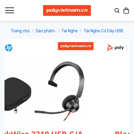
Bỏ
qua
nội
dung
Trang chủ
/
Sản phẩm
/
Tai Nghe
/
Tai Nghe Có Dây USB