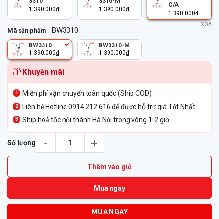
3310
3310-M
C/A
1.390.000
₫
1.390.000
₫
1.390.000
₫
XÓA
: BW3310
Mã sản phẩm
BW3310
BW3310-M
1.390.000
₫
1.390.000
₫
Khuyến mãi
Miễn phí vận chuyển toàn quốc (Ship COD)
Liên hệ Hotline 0914 212 616 để được hỗ trợ giá Tốt Nhất
Ship hoả tốc nội thành Hà Nội trong vòng 1-2 giờ
Tai nghe Poly BlackWire 3310 USB-C/A Adapter số lượng
Số lượng
Thêm vào giỏ
Mua ngay
MUA NGAY