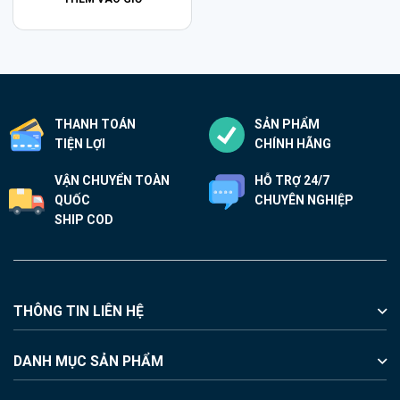
Các
tùy
chọn
có
thể
THANH TOÁN
SẢN PHẨM
được
TIỆN LỢI
CHÍNH HÃNG
chọn
trên
VẬN CHUYỂN TOÀN
HỖ TRỢ 24/7
trang
QUỐC
CHUYÊN NGHIỆP
sản
SHIP COD
phẩm
THÔNG TIN LIÊN HỆ
DANH MỤC SẢN PHẨM