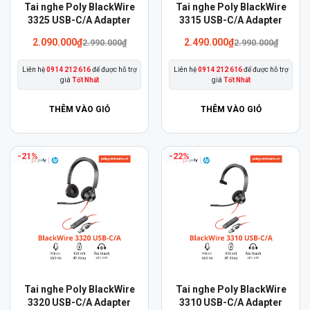
Sản
Sản
Tai nghe Poly BlackWire
Tai nghe Poly BlackWire
phẩm
3325 USB-C/A Adapter
phẩm
3315 USB-C/A Adapter
này
này
2.090.000
₫
2.490.000
₫
2.990.000
₫
2.990.000
₫
có
có
Liên hệ
0914 212 616
để được hỗ trợ
Liên hệ
0914 212 616
để được hỗ trợ
nhiều
nhiều
giá
Tốt Nhất
giá
Tốt Nhất
biến
biến
thể.
thể.
THÊM VÀO GIỎ
THÊM VÀO GIỎ
Các
Các
tùy
tùy
-21%
-22%
chọn
chọn
có
có
thể
thể
được
được
chọn
chọn
trên
trên
trang
trang
sản
sản
Sản
Sản
Tai nghe Poly BlackWire
Tai nghe Poly BlackWire
phẩm
phẩm
phẩm
3320 USB-C/A Adapter
phẩm
3310 USB-C/A Adapter