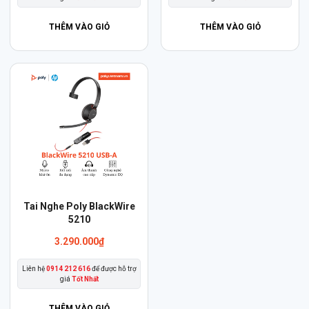
2.290.000₫.
biến
thể.
THÊM VÀO GIỎ
THÊM VÀO GIỎ
Các
tùy
chọn
có
thể
được
chọn
trên
trang
sản
Sản
Tai Nghe Poly BlackWire
phẩm
phẩm
5210
này
3.290.000
₫
có
Liên hệ
0914 212 616
để được hỗ trợ
nhiều
giá
Tốt Nhất
biến
thể.
THÊM VÀO GIỎ