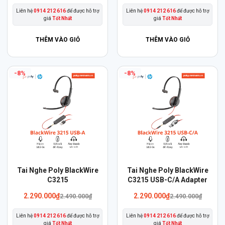
có
là:
tại
Liên hệ
0914 212 616
để được hỗ trợ
Liên hệ
0914 212 616
để được hỗ trợ
nhiều
1.490.000₫.
là:
giá
Tốt Nhất
giá
Tốt Nhất
990.000₫.
biến
thể.
THÊM VÀO GIỎ
THÊM VÀO GIỎ
Các
tùy
-8%
-8%
chọn
có
thể
được
chọn
trên
trang
sản
Sản
Tai Nghe Poly BlackWire
Tai Nghe Poly BlackWire
phẩm
phẩm
C3215
C3215 USB-C/A Adapter
này
Giá
Giá
2.290.000
₫
2.290.000
₫
2.490.000
₫
2.490.000
₫
gốc
hiện
có
là:
tại
Liên hệ
0914 212 616
để được hỗ trợ
Liên hệ
0914 212 616
để được hỗ trợ
nhiều
2.490.000₫.
là:
giá
Tốt Nhất
giá
Tốt Nhất