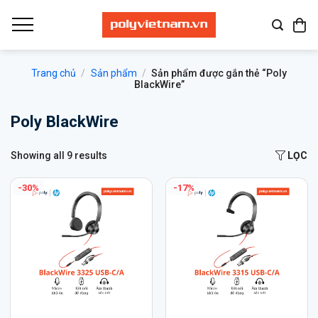
Bỏ
qua
nội
dung
Trang chủ
/
Sản phẩm
/
Sản phẩm được gắn thẻ “Poly
BlackWire”
Poly BlackWire
Showing all 9 results
LỌC
-30%
-17%