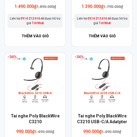
này
này
1.490.000
₫
1.390.000
₫
1.890.000
₫
1.790.000
₫
có
có
Liên hệ
0914 212 616
để được hỗ trợ
Liên hệ
0914 212 616
để được hỗ trợ
nhiều
nhiều
giá
Tốt Nhất
giá
Tốt Nhất
biến
biến
thể.
thể.
THÊM VÀO GIỎ
THÊM VÀO GIỎ
Các
Các
tùy
tùy
-34%
-34%
chọn
chọn
có
có
thể
thể
được
được
chọn
chọn
trên
trên
trang
trang
sản
sản
Sản
Tai nghe Poly BlackWire
Tai nghe Poly BlackWire
phẩm
phẩm
phẩm
C3210
C3210 USB-C/A Adatpter
này
Giá
Giá
990.000
₫
990.000
₫
1.490.000
₫
1.490.000
₫
gốc
hiện